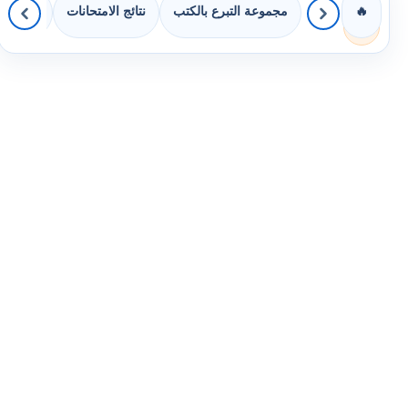
مجموعة التبرع بالكتب
نتائج الامتحانات
كويزات 
🔥