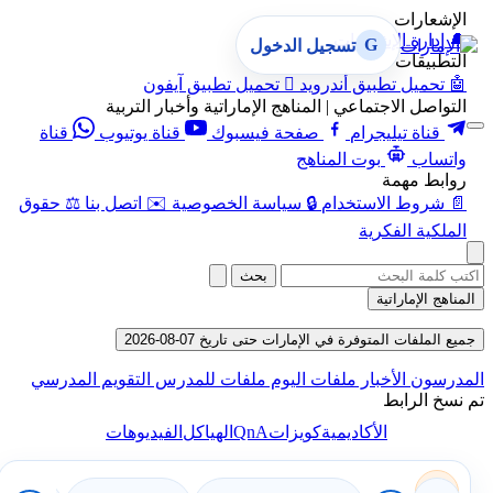
الإشعارات
🔔
إدارة الإشعارات
G
تسجيل الدخول
التطبيقات
🤖
تحميل تطبيق أندرويد

تحميل تطبيق آيفون
التواصل الاجتماعي | المناهج الإماراتية وأخبار التربية
قناة تيليجرام
صفحة فيسبوك
قناة يوتيوب
قناة
واتساب
بوت المناهج
روابط مهمة
📄
شروط الاستخدام
🔒
سياسة الخصوصية
✉️
اتصل بنا
⚖️
حقوق
الملكية الفكرية
بحث
المناهج الإماراتية
جميع الملفات المتوفرة في الإمارات حتى تاريخ 07-08-2026
المدرسون
الأخبار
ملفات اليوم
ملفات للمدرس
التقويم المدرسي
تم نسخ الرابط
QnA
الأكاديمية
كويزات
الهياكل
الفيديوهات