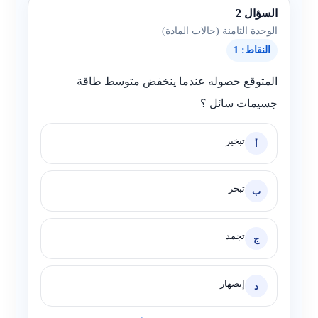
السؤال 2
الوحدة الثامنة (حالات المادة)
النقاط: 1
المتوقع حصوله عندما ينخفض متوسط طاقة
جسيمات سائل ؟
تبخير
أ
تبخر
ب
تجمد
ج
إنصهار
د