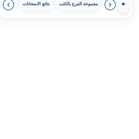
مجموعة التبرع بالكتب
نتائج الامتحانات
كويزات 
🔥