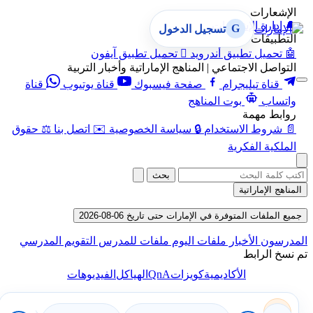
الإشعارات
🔔
إدارة الإشعارات
G
تسجيل الدخول
التطبيقات
🤖
تحميل تطبيق أندرويد

تحميل تطبيق آيفون
التواصل الاجتماعي | المناهج الإماراتية وأخبار التربية
قناة تيليجرام
صفحة فيسبوك
قناة يوتيوب
قناة
واتساب
بوت المناهج
روابط مهمة
📄
شروط الاستخدام
🔒
سياسة الخصوصية
✉️
اتصل بنا
⚖️
حقوق
الملكية الفكرية
بحث
المناهج الإماراتية
جميع الملفات المتوفرة في الإمارات حتى تاريخ 06-08-2026
المدرسون
الأخبار
ملفات اليوم
ملفات للمدرس
التقويم المدرسي
تم نسخ الرابط
QnA
الأكاديمية
كويزات
الهياكل
الفيديوهات