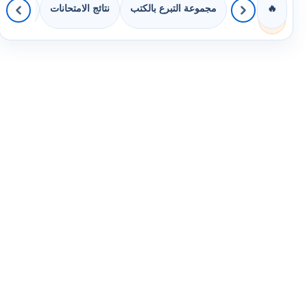
مجموعة التبرع بالكتب
نتائج الامتحانات
كويزات 
🔥