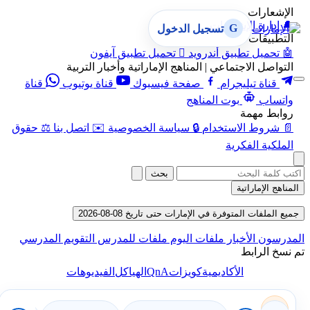
الإشعارات
🔔
إدارة الإشعارات
G
تسجيل الدخول
التطبيقات
🤖
تحميل تطبيق أندرويد

تحميل تطبيق آيفون
التواصل الاجتماعي | المناهج الإماراتية وأخبار التربية
قناة تيليجرام
صفحة فيسبوك
قناة يوتيوب
قناة
واتساب
بوت المناهج
روابط مهمة
📄
شروط الاستخدام
🔒
سياسة الخصوصية
✉️
اتصل بنا
⚖️
حقوق
الملكية الفكرية
بحث
المناهج الإماراتية
جميع الملفات المتوفرة في الإمارات حتى تاريخ 08-08-2026
المدرسون
الأخبار
ملفات اليوم
ملفات للمدرس
التقويم المدرسي
تم نسخ الرابط
QnA
الأكاديمية
كويزات
الهياكل
الفيديوهات