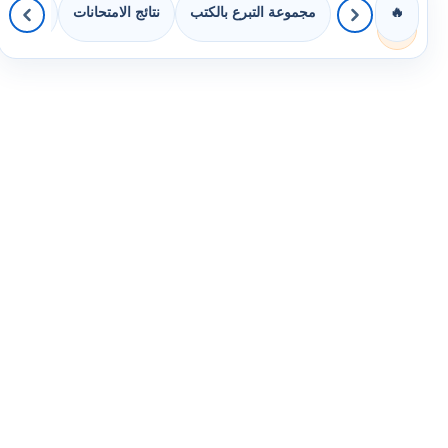
مجموعة التبرع بالكتب
نتائج الامتحانات
كويزات 
🔥