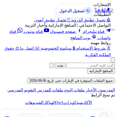
الإشعارات
🔔
إدارة الإشعارات
G
تسجيل الدخول
التطبيقات
🤖
تحميل تطبيق أندرويد

تحميل تطبيق آيفون
التواصل الاجتماعي | المناهج الإماراتية وأخبار التربية
قناة تيليجرام
صفحة فيسبوك
قناة يوتيوب
قناة
واتساب
بوت المناهج
روابط مهمة
📄
شروط الاستخدام
🔒
سياسة الخصوصية
✉️
اتصل بنا
⚖️
حقوق
الملكية الفكرية
بحث
المناهج الإماراتية
جميع الملفات المتوفرة في الإمارات حتى تاريخ 06-08-2026
المدرسون
الأخبار
ملفات اليوم
ملفات للمدرس
التقويم المدرسي
تم نسخ الرابط
QnA
الأكاديمية
كويزات
الهياكل
الفيديوهات