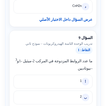
CnH2n
د
عرض السؤال داخل الاختبار الأصلي
السؤال 9
تدريب الوحدة الثامنة الهيدروكربونات - نموذج ثاني
النقاط: 1
3
ما عدد الروابط المزدوجة في المركب 2-ميثيل -1و
–بيوتاديين
1
أ
2
ب