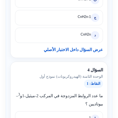
1-CnH2n
ج
CnH2n
د
عرض السؤال داخل الاختبار الأصلي
السؤال 4
الوحدة الثامنة (الهيدروكربونات) نموذج أول
النقاط: 1
3
ما عدد الروابط المزدوجة في المركب 2-ميثيل-1و
–
بيوتاديين ؟
1