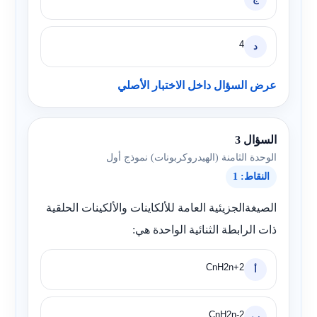
4
د
عرض السؤال داخل الاختبار الأصلي
السؤال 3
الوحدة الثامنة (الهيدروكربونات) نموذج أول
النقاط: 1
الصيغةالجزيئية العامة للألكاينات والألكينات الحلقية
ذات الرابطة الثنائية الواحدة هي:
CnH2n+2
أ
CnH2n-2
ب