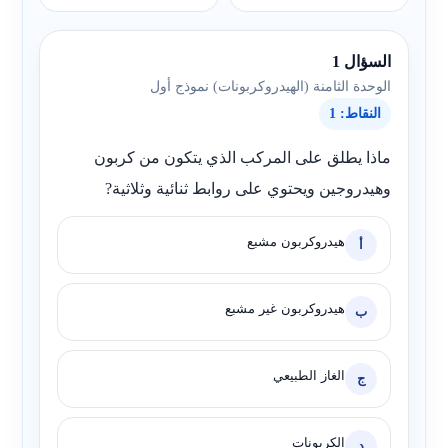
السؤال 1
الوحدة الثامنة (الهيدروكربونات) نموذج أول
النقاط: 1
ماذا يطلق على المركب الذي يتكون من كربون
وهيدروجين ويحتوي على روابط ثنائية وثلاثية?
هيدروكربون مشبع
أ
هيدروكربون غير مشبع
ب
الغاز الطبيعي
ج
الكربونات
د