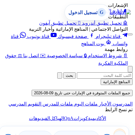
الإشعارات
🔔
إدارة الإشعارات
G
تسجيل الدخول
التطبيقات
🤖
تحميل تطبيق أندرويد

تحميل تطبيق آيفون
التواصل الاجتماعي | المناهج الإماراتية وأخبار التربية
قناة تيليجرام
صفحة فيسبوك
قناة يوتيوب
قناة
واتساب
بوت المناهج
روابط مهمة
📄
شروط الاستخدام
🔒
سياسة الخصوصية
✉️
اتصل بنا
⚖️
حقوق
الملكية الفكرية
بحث
المناهج الإماراتية
جميع الملفات المتوفرة في الإمارات حتى تاريخ 09-08-2026
المدرسون
الأخبار
ملفات اليوم
ملفات للمدرس
التقويم المدرسي
تم نسخ الرابط
QnA
الأكاديمية
كويزات
الهياكل
الفيديوهات