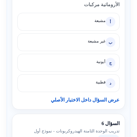
الأروماتية مركبات
مشبعة
أ
غير مشبعة
ب
أيونية
ج
قطبية
د
عرض السؤال داخل الاختبار الأصلي
السؤال 6
تدريب الوحدة الثامنة الهيدروكربونات - نموذج أول