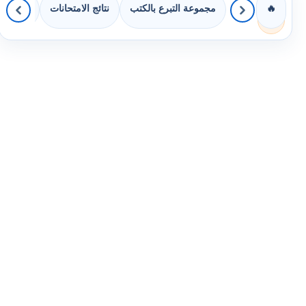
مجموعة التبرع بالكتب
نتائج الامتحانات
كويزات 
🔥