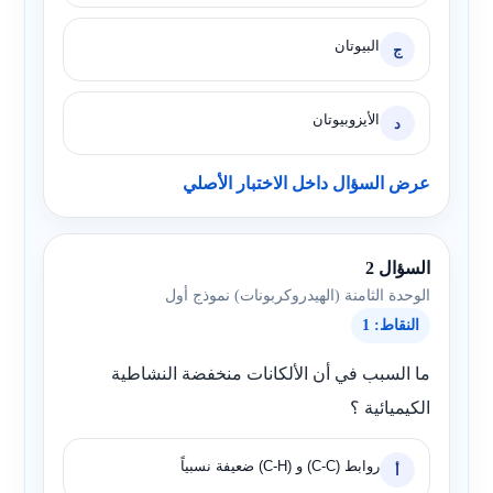
البيوتان
ج
الأيزوبيوتان
د
عرض السؤال داخل الاختبار الأصلي
السؤال 2
الوحدة الثامنة (الهيدروكربونات) نموذج أول
النقاط: 1
ما السبب في أن الألكانات منخفضة النشاطية
الكيميائية ؟
روابط (C-C) و (C-H) ضعيفة نسبياً
أ