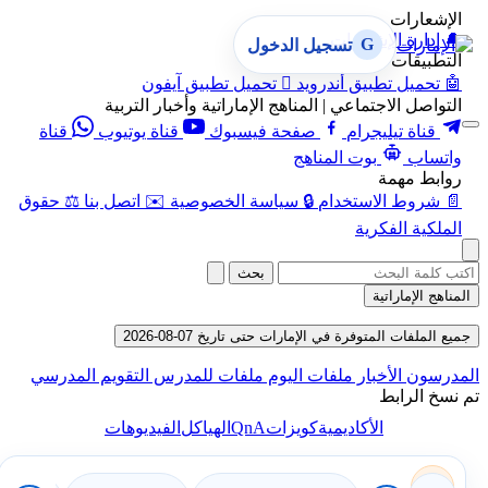
الإشعارات
🔔
إدارة الإشعارات
G
تسجيل الدخول
التطبيقات
🤖
تحميل تطبيق أندرويد

تحميل تطبيق آيفون
التواصل الاجتماعي | المناهج الإماراتية وأخبار التربية
قناة تيليجرام
صفحة فيسبوك
قناة يوتيوب
قناة
واتساب
بوت المناهج
روابط مهمة
📄
شروط الاستخدام
🔒
سياسة الخصوصية
✉️
اتصل بنا
⚖️
حقوق
الملكية الفكرية
بحث
المناهج الإماراتية
جميع الملفات المتوفرة في الإمارات حتى تاريخ 07-08-2026
المدرسون
الأخبار
ملفات اليوم
ملفات للمدرس
التقويم المدرسي
تم نسخ الرابط
QnA
الأكاديمية
كويزات
الهياكل
الفيديوهات