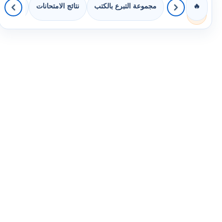
مجموعة التبرع بالكتب
نتائج الامتحانات
كويزات 
🔥