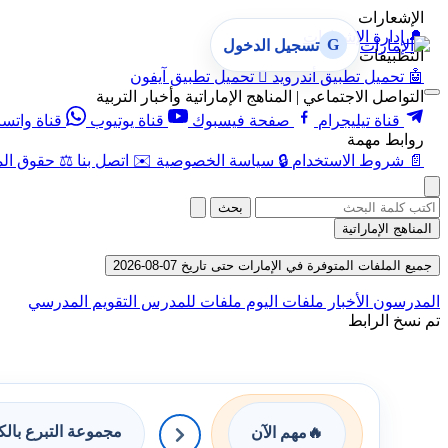
الإشعارات
🔔
إدارة الإشعارات
G
تسجيل الدخول
التطبيقات
🤖
تحميل تطبيق أندرويد

تحميل تطبيق آيفون
التواصل الاجتماعي | المناهج الإماراتية وأخبار التربية
قناة تيليجرام
صفحة فيسبوك
قناة يوتيوب
قناة واتس
روابط مهمة
📄
شروط الاستخدام
🔒
سياسة الخصوصية
✉️
اتصل بنا
⚖️
حقوق الم
بحث
المناهج الإماراتية
جميع الملفات المتوفرة في الإمارات حتى تاريخ 07-08-2026
المدرسون
الأخبار
ملفات اليوم
ملفات للمدرس
التقويم المدرسي
تم نسخ الرابط
مجموعة التبرع بال
🔥
مهم الآن