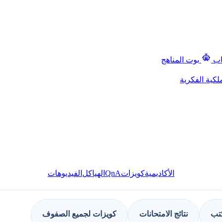
اب
بوت المناهج
لكية الفكرية
QnA
الأكاديمية
كويزات
الهياكل
الفيديوهات
كتب
نتائج الامتحانات
كويزات لجميع الصفوف