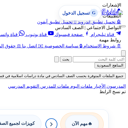
الإشعارات
🔔
إدارة الإشعارات
G
تسجيل الدخول
التطبيقات
🤖
تحميل تطبيق أندرويد

تحميل تطبيق آيفون
التواصل الاجتماعي | الصف السادس
قناة تيليجرام
صفحة فيسبوك
قناة يوتيوب
قناة واتس
روابط مهمة
📄
شروط الاستخدام
🔒
سياسة الخصوصية
✉️
اتصل بنا
⚖️
حقوق الم
بحث
المناهج السعودية
جميع الملفات المتوفرة بحسب الصف السادس في مادة دراسات اسلامية في قسم الاختبارا
المدرسون
الأخبار
ملفات اليوم
ملفات للمدرس
التقويم المدرسي
تم نسخ الرابط
كويزات لجميع الص
🔥
مهم الآن