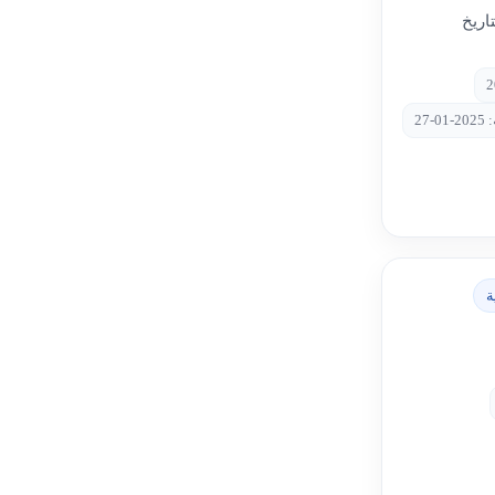
اريخ
-27
ة