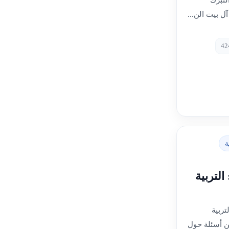
لتبرك
 بيت الن...
ة
لتربية
تربية
ن أسئلة حول