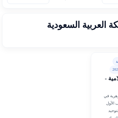
ة العربية السعودية
ة
202
مية -
هرية في
 الأول
توحيد