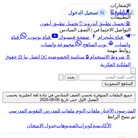
الإشعارات
🔔
إدارة الإشعارات
G
تسجيل الدخول
التطبيقات
🤖
تحميل تطبيق أندرويد

تحميل تطبيق آيفون
التواصل الاجتماعي | الصف السادس
قناة تيليجرام
صفحة فيسبوك
قناة يوتيوب
قناة
واتساب
بوت المناهج
مجموعة واتساب
روابط مهمة
📄
شروط الاستخدام
🔒
سياسة الخصوصية
✉️
اتصل بنا
⚖️
حقوق
الملكية الفكرية
بحث
المناهج السعودية
جميع الملفات المتوفرة بحسب الصف السادس في مادة لغة انجليزية بحسب
الفصل الأول حتى تاريخ 08-08-2026
المدرسون
الأخبار
ملفات اليوم
ملفات للمدرس
التقويم المدرسي
تم نسخ الرابط
الأكاديمية
كويزات
الفيديوهات
جدول الامتحان