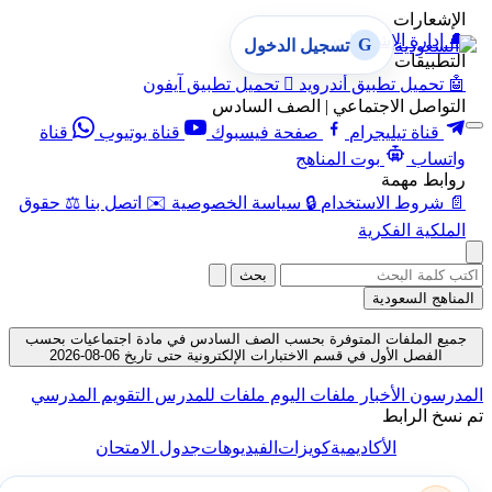
الإشعارات
🔔
إدارة الإشعارات
G
تسجيل الدخول
التطبيقات
🤖
تحميل تطبيق أندرويد

تحميل تطبيق آيفون
التواصل الاجتماعي | الصف السادس
قناة تيليجرام
صفحة فيسبوك
قناة يوتيوب
قناة
واتساب
بوت المناهج
روابط مهمة
📄
شروط الاستخدام
🔒
سياسة الخصوصية
✉️
اتصل بنا
⚖️
حقوق
الملكية الفكرية
بحث
المناهج السعودية
جميع الملفات المتوفرة بحسب الصف السادس في مادة اجتماعيات بحسب
الفصل الأول في قسم الاختبارات الإلكترونية حتى تاريخ 06-08-2026
المدرسون
الأخبار
ملفات اليوم
ملفات للمدرس
التقويم المدرسي
تم نسخ الرابط
الأكاديمية
كويزات
الفيديوهات
جدول الامتحان