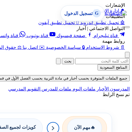
الإشعارات
🔔
إدارة الإشعارات
G
تسجيل الدخول
التطبيقات
🤖
تحميل تطبيق أندرويد

تحميل تطبيق آيفون
التواصل الاجتماعي | أخبار
قناة تيليجرام
صفحة فيسبوك
قناة يوتيوب
قناة واتس
روابط مهمة
📄
شروط الاستخدام
🔒
سياسة الخصوصية
✉️
اتصل بنا
⚖️
حقوق الم
بحث
المناهج السعودية
جميع الملفات المتوفرة بحسب أخبار في مادة التربية بحسب الفصل الأول في قسم حلول ح
المدرسون
الأخبار
ملفات اليوم
ملفات للمدرس
التقويم المدرسي
تم نسخ الرابط
كويزات لجميع الص
🔥
مهم الآن