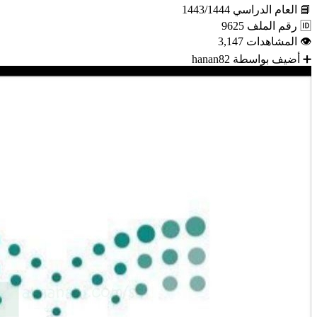
📘
العام الدراسي
1443/1444
🆔
رقم الملف
9625
👁
المشاهدات
3,147
➕
أضيف بواسطة
hanan82