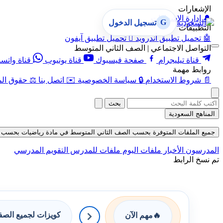
الإشعارات
🔔
إدارة الإشعارات
G
تسجيل الدخول
التطبيقات
🤖
تحميل تطبيق أندرويد

تحميل تطبيق آيفون
التواصل الاجتماعي | الصف الثاني المتوسط
قناة تيليجرام
صفحة فيسبوك
قناة يوتيوب
قناة واتس
روابط مهمة
📄
شروط الاستخدام
🔒
سياسة الخصوصية
✉️
اتصل بنا
⚖️
حقوق الم
بحث
المناهج السعودية
جميع الملفات المتوفرة بحسب الصف الثاني المتوسط في مادة رياضيات بحسب الفصل ا
المدرسون
الأخبار
ملفات اليوم
ملفات للمدرس
التقويم المدرسي
تم نسخ الرابط
كويزات لجميع الص
🔥
مهم الآن