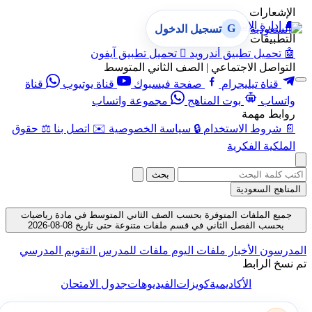
الإشعارات
🔔
إدارة الإشعارات
G
تسجيل الدخول
التطبيقات
🤖
تحميل تطبيق أندرويد

تحميل تطبيق آيفون
التواصل الاجتماعي | الصف الثاني المتوسط
قناة تيليجرام
صفحة فيسبوك
قناة يوتيوب
قناة
واتساب
بوت المناهج
مجموعة واتساب
روابط مهمة
📄
شروط الاستخدام
🔒
سياسة الخصوصية
✉️
اتصل بنا
⚖️
حقوق
الملكية الفكرية
بحث
المناهج السعودية
جميع الملفات المتوفرة بحسب الصف الثاني المتوسط في مادة رياضيات
بحسب الفصل الثاني في قسم ملفات متنوعة حتى تاريخ 08-08-2026
المدرسون
الأخبار
ملفات اليوم
ملفات للمدرس
التقويم المدرسي
تم نسخ الرابط
الأكاديمية
كويزات
الفيديوهات
جدول الامتحان