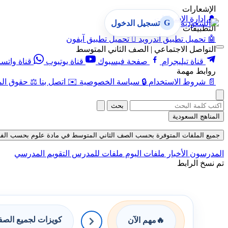
الإشعارات
🔔
إدارة الإشعارات
G
تسجيل الدخول
التطبيقات
🤖
تحميل تطبيق أندرويد

تحميل تطبيق آيفون
التواصل الاجتماعي | الصف الثاني المتوسط
قناة تيليجرام
صفحة فيسبوك
قناة يوتيوب
قناة واتس
روابط مهمة
📄
شروط الاستخدام
🔒
سياسة الخصوصية
✉️
اتصل بنا
⚖️
حقوق الم
بحث
المناهج السعودية
جميع الملفات المتوفرة بحسب الصف الثاني المتوسط في مادة علوم بحسب الفصل الثاني 
المدرسون
الأخبار
ملفات اليوم
ملفات للمدرس
التقويم المدرسي
تم نسخ الرابط
كويزات لجميع الص
🔥
مهم الآن