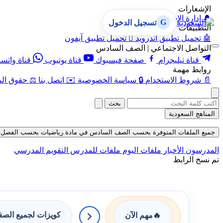
الإشعارات
🔔
إدارة الإشعارات
G
تسجيل الدخول
التطبيقات
🤖
تحميل تطبيق أندرويد

تحميل تطبيق آيفون
التواصل الاجتماعي | الصف السادس
قناة تيليجرام
صفحة فيسبوك
قناة يوتيوب
قناة واتس
روابط مهمة
📄
شروط الاستخدام
🔒
سياسة الخصوصية
✉️
اتصل بنا
⚖️
حقوق الم
بحث
المناهج السعودية
جميع الملفات المتوفرة بحسب الصف السادس في مادة رياضيات بحسب الفصل الأول في
المدرسون
الأخبار
ملفات اليوم
ملفات للمدرس
التقويم المدرسي
تم نسخ الرابط
كويزات لجميع الص
🔥
مهم الآن