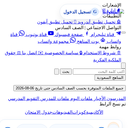
الإشعارات
🔔
إدارة الإشعارات
G
تسجيل الدخول
التطبيقات
🤖
تحميل تطبيق أندرويد

تحميل تطبيق آيفون
التواصل الاجتماعي | الصف السادس
قناة تيليجرام
صفحة فيسبوك
قناة يوتيوب
قناة
واتساب
بوت المناهج
مجموعة واتساب
روابط مهمة
📄
شروط الاستخدام
🔒
سياسة الخصوصية
✉️
اتصل بنا
⚖️
حقوق
الملكية الفكرية
بحث
المناهج السعودية
جميع الملفات المتوفرة بحسب الصف السادس حتى تاريخ 06-08-2026
المدرسون
الأخبار
ملفات اليوم
ملفات للمدرس
التقويم المدرسي
تم نسخ الرابط
الأكاديمية
كويزات
الفيديوهات
جدول الامتحان