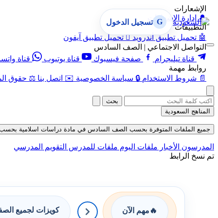
الإشعارات
🔔
إدارة الإشعارات
G
تسجيل الدخول
التطبيقات
🤖
تحميل تطبيق أندرويد

تحميل تطبيق آيفون
التواصل الاجتماعي | الصف السادس
قناة تيليجرام
صفحة فيسبوك
قناة يوتيوب
قناة واتس
روابط مهمة
📄
شروط الاستخدام
🔒
سياسة الخصوصية
✉️
اتصل بنا
⚖️
حقوق الم
بحث
المناهج السعودية
جميع الملفات المتوفرة بحسب الصف السادس في مادة دراسات اسلامية بحسب الفصل ا
المدرسون
الأخبار
ملفات اليوم
ملفات للمدرس
التقويم المدرسي
تم نسخ الرابط
كويزات لجميع الص
🔥
مهم الآن