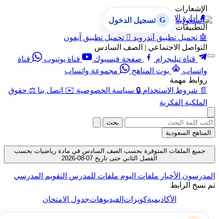
الإشعارات
🔔
إدارة الإشعارات
G
تسجيل الدخول
التطبيقات
🤖
تحميل تطبيق أندرويد

تحميل تطبيق آيفون
التواصل الاجتماعي | الصف السادس
قناة تيليجرام
صفحة فيسبوك
قناة يوتيوب
قناة
واتساب
بوت المناهج
مجموعة واتساب
روابط مهمة
📄
شروط الاستخدام
🔒
سياسة الخصوصية
✉️
اتصل بنا
⚖️
حقوق
الملكية الفكرية
بحث
المناهج السعودية
جميع الملفات المتوفرة بحسب الصف السادس في مادة رياضيات بحسب
الفصل الثاني حتى تاريخ 07-08-2026
المدرسون
الأخبار
ملفات اليوم
ملفات للمدرس
التقويم المدرسي
تم نسخ الرابط
الأكاديمية
كويزات
الفيديوهات
جدول الامتحان