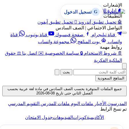
الإشعارات
🔔
إدارة الإشعارات
G
تسجيل الدخول
التطبيقات
🤖
تحميل تطبيق أندرويد

تحميل تطبيق آيفون
التواصل الاجتماعي | الصف السادس
قناة تيليجرام
صفحة فيسبوك
قناة يوتيوب
قناة
واتساب
بوت المناهج
مجموعة واتساب
روابط مهمة
📄
شروط الاستخدام
🔒
سياسة الخصوصية
✉️
اتصل بنا
⚖️
حقوق
الملكية الفكرية
بحث
المناهج السعودية
جميع الملفات المتوفرة بحسب الصف السادس في مادة لغة عربية بحسب
الفصل الثاني حتى تاريخ 08-08-2026
المدرسون
الأخبار
ملفات اليوم
ملفات للمدرس
التقويم المدرسي
تم نسخ الرابط
الأكاديمية
كويزات
الفيديوهات
جدول الامتحان