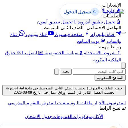
الإشعارات
🔔
إدارة الإشعارات
G
تسجيل الدخول
التطبيقات
🤖
تحميل تطبيق أندرويد

تحميل تطبيق آيفون
التواصل الاجتماعي | الصف الثاني المتوسط
قناة تيليجرام
صفحة فيسبوك
قناة يوتيوب
قناة
واتساب
بوت المناهج
روابط مهمة
📄
شروط الاستخدام
🔒
سياسة الخصوصية
✉️
اتصل بنا
⚖️
حقوق
الملكية الفكرية
بحث
المناهج السعودية
جميع الملفات المتوفرة بحسب الصف الثاني المتوسط في مادة لغة انجليزية
بحسب الفصل الثاني في قسم أوراق عمل حتى تاريخ 09-08-2026
لمدرسون
الأخبار
ملفات اليوم
ملفات للمدرس
التقويم المدرسي
م نسخ الرابط
الأكاديمية
كويزات
الفيديوهات
جدول الامتحان