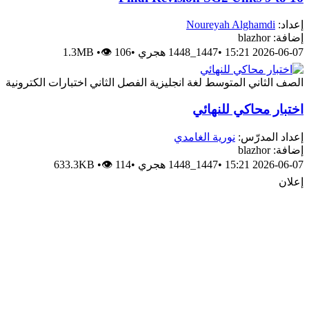
عداد:
Noureyah Alghamdi
افة: blazhor
2026-06-07 15:2
•
1447_1448 هجري
•
👁 106
•
1.3MB
لصف الثاني المتوسط
لغة انجليزية
الفصل الثاني
اختبارات الكترونية
ختبار محاكي للنهائي
عداد المدرّس:
نورية الغامدي
افة: blazhor
2026-06-07 15:2
•
1447_1448 هجري
•
👁 114
•
633.3KB
علان