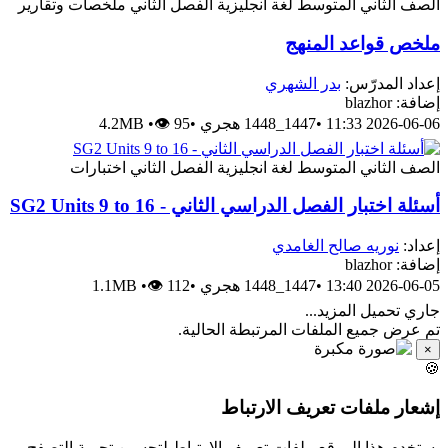
ملخصات وتقارير
الفصل الثاني
لغة انجليزية
الصف الثاني المتوس
ملخص قواعد المنه
بدر الشهري
إعداد المدرّس
إضافة: blazh
4.2MB
•
👁 95
•
1447_1448 هجري
•
2026-06-06 11:3
اختبارات
الفصل الثاني
لغة انجليزية
الصف الثاني المتوس
أسئلة اختبار الفصل الدراسي الثاني - SG2 Units 9 to 1
نوريه صالح الغامدي
إعداد
إضافة: blazh
1.1MB
•
👁 112
•
1447_1448 هجري
•
2026-06-05 13:4
جاري تحميل المزيد..
تم عرض جميع الملفات المرتبطة الحالية
×

إشعار ملفات تعريف الارتبا
يستخدم هذا الموقع ملفات تعريف الارتباط لتحسين تجربة التصف