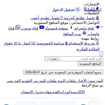
الإشعارات
🔔
إدارة الإشعارات
G
تسجيل الدخول
التطبيقات
🤖
تحميل تطبيق أندرويد

تحميل تطبيق آيفون
التواصل الاجتماعي | موقع المناهج السعودية
قناة تيليجرام
صفحة فيسبوك
قناة يوتيوب
قناة
واتساب
بوت المناهج
روابط مهمة
📄
شروط الاستخدام
🔒
سياسة الخصوصية
✉️
اتصل بنا
⚖️
حقوق
الملكية الفكرية
بحث
المناهج السعودية
جميع الملفات المتوفرة في السعودية حتى تاريخ 07-08-2026
المدرسون
الأخبار
ملفات اليوم
ملفات للمدرس
التقويم المدرسي
تم نسخ الرابط
الأكاديمية
كويزات
الفيديوهات
جدول الامتحان