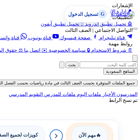
الإشعارات
🔔
إدارة الإشعارات
G
تسجيل الدخول
التطبيقات
🤖
تحميل تطبيق أندرويد

تحميل تطبيق آيفون
التواصل الاجتماعي | الصف الثالث
قناة تيليجرام
صفحة فيسبوك
قناة يوتيوب
قناة واتس
روابط مهمة
📄
شروط الاستخدام
🔒
سياسة الخصوصية
✉️
اتصل بنا
⚖️
حقوق الم
بحث
المناهج السعودية
جميع الملفات المتوفرة بحسب الصف الثالث في مادة رياضيات بحسب الفصل الثاني في 
المدرسون
الأخبار
ملفات اليوم
ملفات للمدرس
التقويم المدرسي
تم نسخ الرابط
كويزات لجميع الص
🔥
مهم الآن