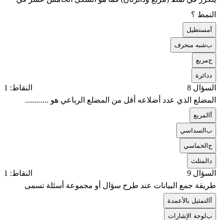
النمط ؟
أ
مستطيل
ب
شبه منحرف
ج
مربع
د
دائرة
السؤال 8
النقاط: 1
المضلع الذي عدد أضلاعه أقل من المضلع الرباعي هو ............
أ
المربع
ب
السداسي
ج
الخماسي
د
المثلث
السؤال 9
النقاط: 1
طريقة جمع البيانات عند طرح سؤال أو مجموعة أسئلة تسمى
أ
التمثيل بالأعمدة
ب
لوحة الإشارات