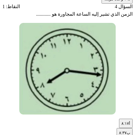
السؤال 4
النقاط: 1
الزمن الذي تشير إليه الساعة المجاورة هو ............
أ
٨:١٧
ب
٨:٣٧