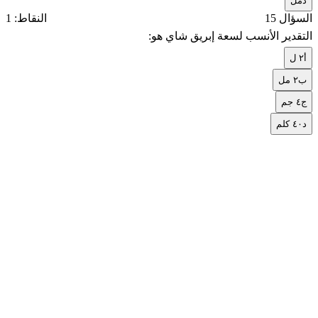
د
مل
السؤال 15
النقاط: 1
التقدير الأنسب لسعة إبريق شاي هو:
أ
٢ ل
ب
٢ مل
ج
٤ جم
د
٤٠ كلم