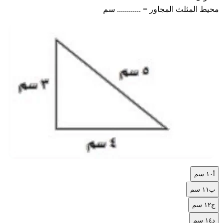
محيط المثلث المجاور = ............ سم
أ
١٠ سم
ب
١١ سم
ج
١٢ سم
د
١٤ سم