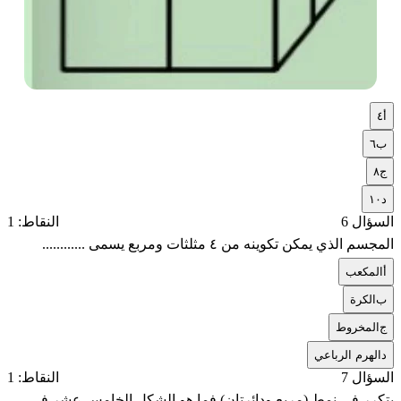
أ
٤
ب
٦
ج
٨
د
١٠
السؤال 6
النقاط: 1
المجسم الذي يمكن تكوينه من ٤ مثلثات ومربع يسمى ............
أ
المكعب
ب
الكرة
ج
المخروط
د
الهرم الرباعي
السؤال 7
النقاط: 1
يتكرر في نمط (مربع ودائرتان) فما هو الشكل الخامس عشر في