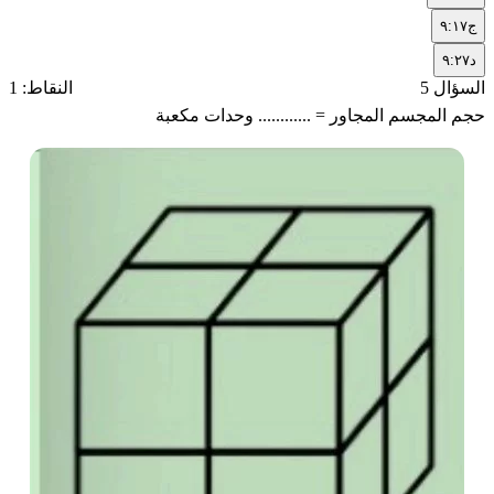
ج
٩:١٧
د
٩:٢٧
السؤال 5
النقاط: 1
حجم المجسم المجاور = ............ وحدات مكعبة