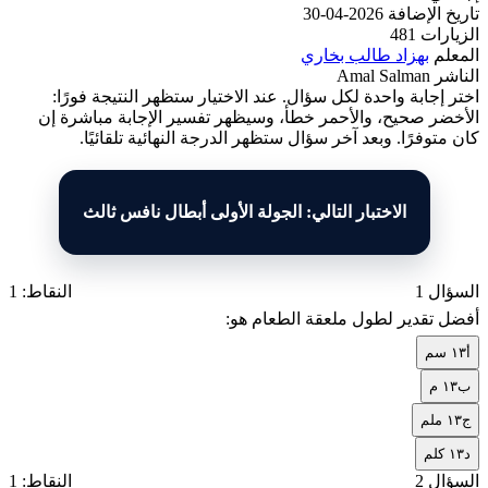
تاريخ الإضافة
2026-04-30
الزيارات
481
المعلم
بهزاد طالب بخاري
الناشر
Amal Salman
اختر إجابة واحدة لكل سؤال. عند الاختيار ستظهر النتيجة فورًا:
الأخضر صحيح، والأحمر خطأ، وسيظهر تفسير الإجابة مباشرة إن
كان متوفرًا. وبعد آخر سؤال ستظهر الدرجة النهائية تلقائيًا.
الاختبار التالي: الجولة الأولى أبطال نافس ثالث
السؤال 1
النقاط: 1
أفضل تقدير لطول ملعقة الطعام هو:
أ
١٣ سم
ب
١٣ م
ج
١٣ ملم
د
١٣ كلم
السؤال 2
النقاط: 1