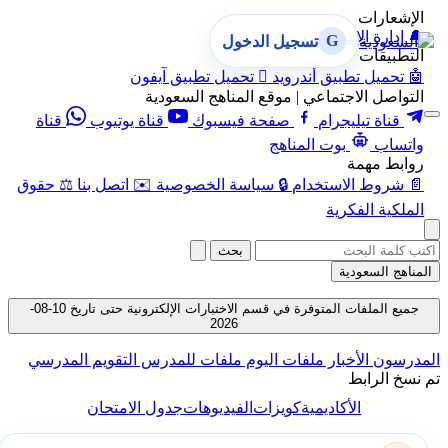
الإشعارات
🔔
إدارة الإشعارات
G
تسجيل الدخول
التطبيقات
🤖
تحميل تطبيق أندرويد

تحميل تطبيق آيفون
التواصل الاجتماعي | موقع المناهج السعودية
قناة تيليجرام
صفحة فيسبوك
قناة يوتيوب
قناة
واتساب
بوت المناهج
روابط مهمة
📄
شروط الاستخدام
🔒
سياسة الخصوصية
✉️
اتصل بنا
⚖️
حقوق
الملكية الفكرية
بحث
المناهج السعودية
جميع الملفات المتوفرة في قسم الاختبارات الإلكترونية حتى تاريخ 10-08-
2026
المدرسون
الأخبار
ملفات اليوم
ملفات للمدرس
التقويم المدرسي
تم نسخ الرابط
الأكاديمية
كويزات
الفيديوهات
جدول الامتحان