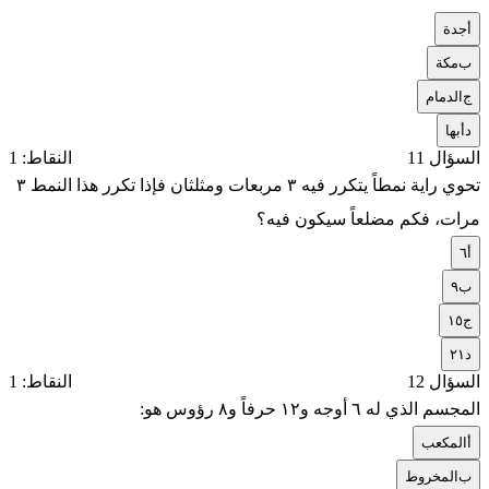
أ
جدة
ب
مكة
ج
الدمام
د
أبها
السؤال 11
النقاط: 1
تحوي راية نمطاً يتكرر فيه ٣ مربعات ومثلثان فإذا تكرر هذا النمط ٣
مرات، فكم مضلعاً سيكون فيه؟
أ
٦
ب
٩
ج
١٥
د
٢١
السؤال 12
النقاط: 1
المجسم الذي له ٦ أوجه و١٢ حرفاً و٨ رؤوس هو:
أ
المكعب
ب
المخروط