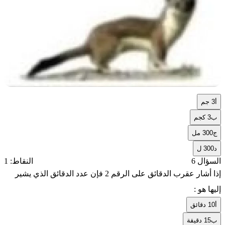
أ
3 جم
ب
3 كجم
ج
300 مل
د
300 ل
السؤال 6
النقاط: 1
إذا أشار عقرب الدقائق على الرقم 2 فإن عدد الدقائق الذي يشير
إليها هو :
أ
10 دقائق
ب
15 دقيقة