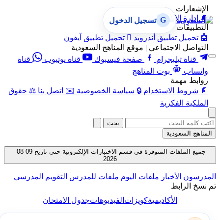
الإشعارات
🔔
إدارة الإشعارات
G
تسجيل الدخول
التطبيقات
🤖
تحميل تطبيق أندرويد

تحميل تطبيق آيفون
التواصل الاجتماعي | موقع المناهج السعودية
قناة تيليجرام
صفحة فيسبوك
قناة يوتيوب
قناة
واتساب
بوت المناهج
روابط مهمة
📄
شروط الاستخدام
🔒
سياسة الخصوصية
✉️
اتصل بنا
⚖️
حقوق
الملكية الفكرية
بحث
المناهج السعودية
جميع الملفات المتوفرة في قسم الاختبارات الإلكترونية حتى تاريخ 09-08-
2026
المدرسون
الأخبار
ملفات اليوم
ملفات للمدرس
التقويم المدرسي
تم نسخ الرابط
الأكاديمية
كويزات
الفيديوهات
جدول الامتحان