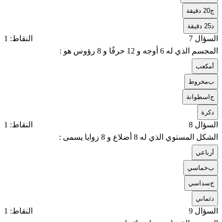
ج
20 دقيقة
د
25 دقيقة
السؤال 7
النقاط: 1
المجسم الذي له 6 أوجه و 12 حرفًا و 8 رؤوس هو :
أ
مكعب
ب
مخروط
ج
اسطوانة
د
كرة
السؤال 8
النقاط: 1
الشكل المستوي الذي له 8 أضلاع و 8 زوايا يسمى :
أ
رباعي
ب
خماسي
ج
سداسي
د
ثماني
السؤال 9
النقاط: 1