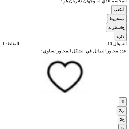
المجسم الذي له وجهان دائريان هو :
أ
مكعب
ب
مخروط
ج
اسطوانة
د
كرة
السؤال 10
النقاط: 1
عدد محاور التماثل في الشكل المجاور تساوي :
أ
1
ب
2
ج
3
د
4