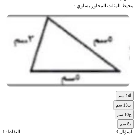
محيط المثلث المجاور يساوي :
أ
14 سم
ب
13 سم
ج
10 سم
د
8 سم
السؤال 3
النقاط: 1