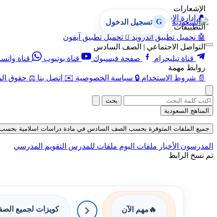
الإشعارات
🔔
إدارة الإشعارات
G
تسجيل الدخول
التطبيقات
🤖
تحميل تطبيق أندرويد

تحميل تطبيق آيفون
التواصل الاجتماعي | الصف السادس
قناة تيليجرام
صفحة فيسبوك
قناة يوتيوب
قناة واتس
روابط مهمة
📄
شروط الاستخدام
🔒
سياسة الخصوصية
✉️
اتصل بنا
⚖️
حقوق الم
بحث
المناهج السعودية
جميع الملفات المتوفرة بحسب الصف السادس في مادة دراسات اسلامية بحسب الفصل ا
المدرسون
الأخبار
ملفات اليوم
ملفات للمدرس
التقويم المدرسي
تم نسخ الرابط
كويزات لجميع الص
🔥
مهم الآن