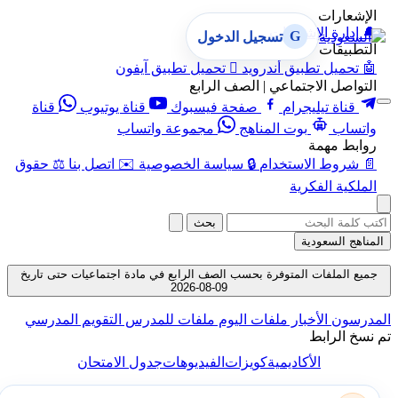
الإشعارات
🔔
إدارة الإشعارات
G
تسجيل الدخول
التطبيقات
🤖
تحميل تطبيق أندرويد

تحميل تطبيق آيفون
التواصل الاجتماعي | الصف الرابع
قناة تيليجرام
صفحة فيسبوك
قناة يوتيوب
قناة
واتساب
بوت المناهج
مجموعة واتساب
روابط مهمة
📄
شروط الاستخدام
🔒
سياسة الخصوصية
✉️
اتصل بنا
⚖️
حقوق
الملكية الفكرية
بحث
المناهج السعودية
جميع الملفات المتوفرة بحسب الصف الرابع في مادة اجتماعيات حتى تاريخ
09-08-2026
المدرسون
الأخبار
ملفات اليوم
ملفات للمدرس
التقويم المدرسي
تم نسخ الرابط
الأكاديمية
كويزات
الفيديوهات
جدول الامتحان