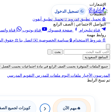
الإشعارات
🔔
إدارة الإشعارات
G
تسجيل الدخول
التطبيقات
🤖
تحميل تطبيق أندرويد

تحميل تطبيق آيفون
التواصل الاجتماعي | الصف الرابع
قناة تيليجرام
صفحة فيسبوك
قناة يوتيوب
قناة واتس
روابط مهمة
📄
شروط الاستخدام
🔒
سياسة الخصوصية
✉️
اتصل بنا
⚖️
حقوق الم
بحث
المناهج السعودية
جميع الملفات المتوفرة بحسب الصف الرابع في مادة اجتماعيات بحسب الفصل الأول في
المدرسون
الأخبار
ملفات اليوم
ملفات للمدرس
التقويم المدرسي
تم نسخ الرابط
كويزات لجميع الص
🔥
مهم الآن