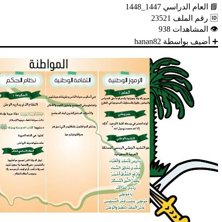
📘
العام الدراسي
1447_1448
🆔
رقم الملف
23521
👁
المشاهدات
938
➕
أضيف بواسطة
hanan82