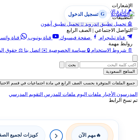
الإشعارات
🔔
إدارة الإشعارات
G
تسجيل الدخول
التطبيقات
🤖
تحميل تطبيق أندرويد

تحميل تطبيق آيفون
التواصل الاجتماعي | الصف الرابع
قناة تيليجرام
صفحة فيسبوك
قناة يوتيوب
قناة واتس
روابط مهمة
📄
شروط الاستخدام
🔒
سياسة الخصوصية
✉️
اتصل بنا
⚖️
حقوق الم
بحث
المناهج السعودية
جميع الملفات المتوفرة بحسب الصف الرابع في مادة اجتماعيات في قسم الاختبارات الإلكت
المدرسون
الأخبار
ملفات اليوم
ملفات للمدرس
التقويم المدرسي
تم نسخ الرابط
كويزات لجميع الص
🔥
مهم الآن