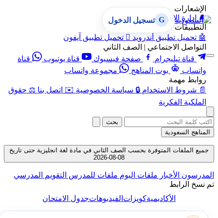
الإشعارات
🔔
إدارة الإشعارات
G
تسجيل الدخول
التطبيقات
🤖
تحميل تطبيق أندرويد

تحميل تطبيق آيفون
التواصل الاجتماعي | الصف الثاني
قناة تيليجرام
صفحة فيسبوك
قناة يوتيوب
قناة
واتساب
بوت المناهج
مجموعة واتساب
روابط مهمة
📄
شروط الاستخدام
🔒
سياسة الخصوصية
✉️
اتصل بنا
⚖️
حقوق
الملكية الفكرية
بحث
المناهج السعودية
جميع الملفات المتوفرة بحسب الصف الثاني في مادة لغة انجليزية حتى تاريخ
08-08-2026
المدرسون
الأخبار
ملفات اليوم
ملفات للمدرس
التقويم المدرسي
تم نسخ الرابط
الأكاديمية
كويزات
الفيديوهات
جدول الامتحان