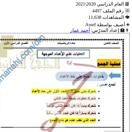
📘
العام الدراسي
2020\2021
🆔
رقم الملف
4497
👁
المشاهدات
11,638
➕
أضيف بواسطة
Assef
👨‍🏫
إعداد المدرّس:
أحمد عمار