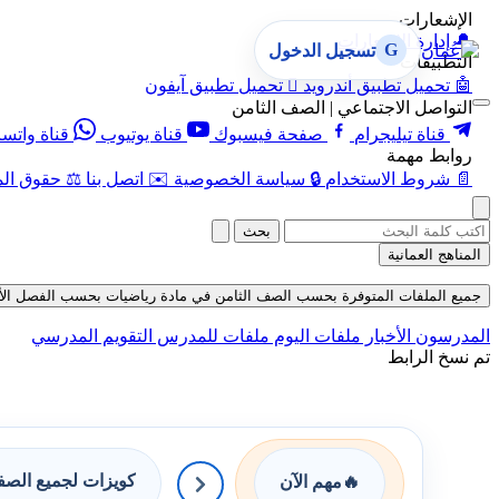
الإشعارات
🔔
إدارة الإشعارات
G
تسجيل الدخول
التطبيقات
🤖
تحميل تطبيق أندرويد

تحميل تطبيق آيفون
التواصل الاجتماعي | الصف الثامن
قناة تيليجرام
صفحة فيسبوك
قناة يوتيوب
قناة واتس
روابط مهمة
📄
شروط الاستخدام
🔒
سياسة الخصوصية
✉️
اتصل بنا
⚖️
حقوق الم
بحث
المناهج العمانية
جميع الملفات المتوفرة بحسب الصف الثامن في مادة رياضيات بحسب الفصل الأول في ق
المدرسون
الأخبار
ملفات اليوم
ملفات للمدرس
التقويم المدرسي
تم نسخ الرابط
كويزات لجميع الص
🔥
مهم الآن