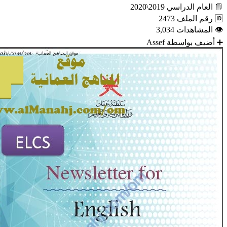
📘
العام الدراسي
2019\2020
🆔
رقم الملف
2473
👁
المشاهدات
3,034
➕
أضيف بواسطة
Assef