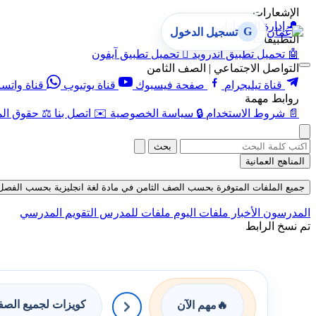
الإشعارات
🔔
إدارة الإشعارات
G
تسجيل الدخول
التطبيقات
🤖
تحميل تطبيق أندرويد

تحميل تطبيق آيفون
التواصل الاجتماعي | الصف الثامن
قناة تيليجرام
صفحة فيسبوك
قناة يوتيوب
قناة واتس
روابط مهمة
📄
شروط الاستخدام
🔒
سياسة الخصوصية
✉️
اتصل بنا
⚖️
حقوق الم
بحث
المناهج العمانية
جميع الملفات المتوفرة بحسب الصف الثامن في مادة لغة انجليزية بحسب الفصل الثاني
المدرسون
الأخبار
ملفات اليوم
ملفات للمدرس
التقويم المدرسي
تم نسخ الرابط
كويزات لجميع الص
🔥
مهم الآن