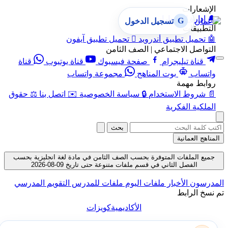
الإشعارات
🔔
إدارة الإشعارات
G
تسجيل الدخول
التطبيقات
🤖
تحميل تطبيق أندرويد

تحميل تطبيق آيفون
التواصل الاجتماعي | الصف الثامن
قناة تيليجرام
صفحة فيسبوك
قناة يوتيوب
قناة
واتساب
بوت المناهج
مجموعة واتساب
روابط مهمة
📄
شروط الاستخدام
🔒
سياسة الخصوصية
✉️
اتصل بنا
⚖️
حقوق
الملكية الفكرية
بحث
المناهج العمانية
جميع الملفات المتوفرة بحسب الصف الثامن في مادة لغة انجليزية بحسب
الفصل الثاني في قسم ملفات متنوعة حتى تاريخ 09-08-2026
المدرسون
الأخبار
ملفات اليوم
ملفات للمدرس
التقويم المدرسي
تم نسخ الرابط
الأكاديمية
كويزات