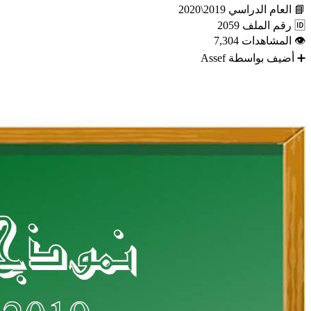
📘
العام الدراسي
2019\2020
🆔
رقم الملف
2059
👁
المشاهدات
7,304
➕
أضيف بواسطة
Assef