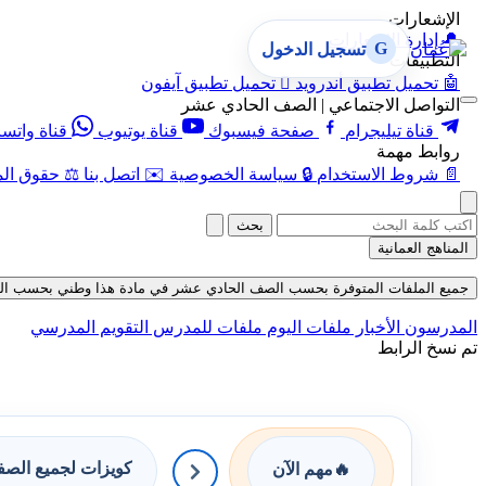
الإشعارات
🔔
إدارة الإشعارات
G
تسجيل الدخول
التطبيقات
🤖
تحميل تطبيق أندرويد

تحميل تطبيق آيفون
التواصل الاجتماعي | الصف الحادي عشر
قناة تيليجرام
صفحة فيسبوك
قناة يوتيوب
قناة واتس
روابط مهمة
📄
شروط الاستخدام
🔒
سياسة الخصوصية
✉️
اتصل بنا
⚖️
حقوق الم
بحث
المناهج العمانية
جميع الملفات المتوفرة بحسب الصف الحادي عشر في مادة هذا وطني بحسب الفصل الأول
المدرسون
الأخبار
ملفات اليوم
ملفات للمدرس
التقويم المدرسي
تم نسخ الرابط
كويزات لجميع الص
🔥
مهم الآن