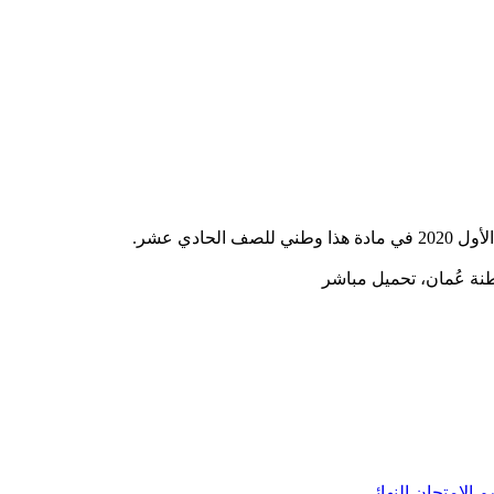
ادي عشر.
م
الامتحان النهائي