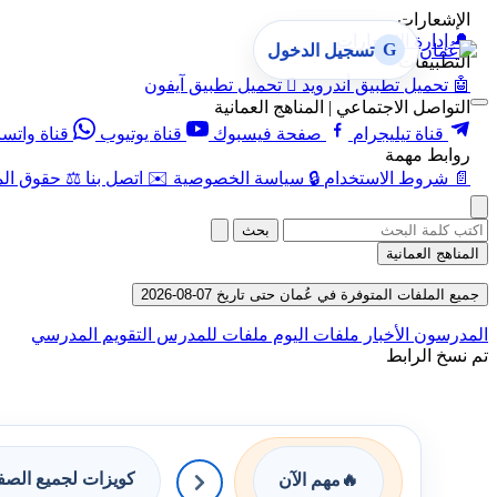
الإشعارات
🔔
إدارة الإشعارات
G
تسجيل الدخول
التطبيقات
🤖
تحميل تطبيق أندرويد

تحميل تطبيق آيفون
التواصل الاجتماعي | المناهج العمانية
قناة تيليجرام
صفحة فيسبوك
قناة يوتيوب
قناة واتس
روابط مهمة
📄
شروط الاستخدام
🔒
سياسة الخصوصية
✉️
اتصل بنا
⚖️
حقوق الم
بحث
المناهج العمانية
جميع الملفات المتوفرة في عُمان حتى تاريخ 07-08-2026
المدرسون
الأخبار
ملفات اليوم
ملفات للمدرس
التقويم المدرسي
تم نسخ الرابط
كويزات لجميع الص
🔥
مهم الآن