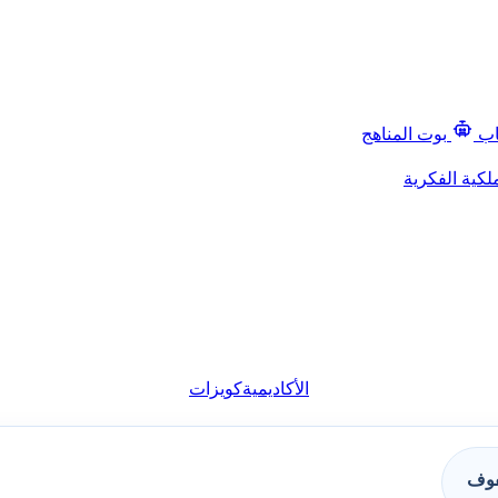
اب
بوت المناهج
لكية الفكرية
الأكاديمية
كويزات
فوف