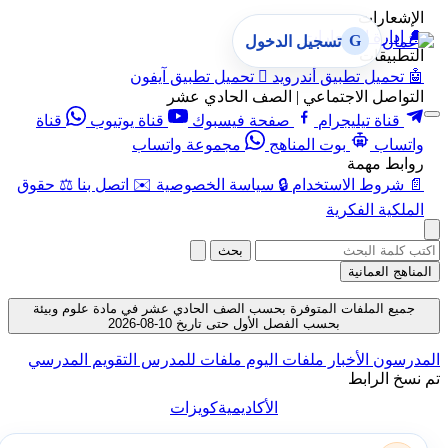
الإشعارات
🔔
إدارة الإشعارات
G
تسجيل الدخول
التطبيقات
🤖
تحميل تطبيق أندرويد

تحميل تطبيق آيفون
التواصل الاجتماعي | الصف الحادي عشر
قناة تيليجرام
صفحة فيسبوك
قناة يوتيوب
قناة
واتساب
بوت المناهج
مجموعة واتساب
روابط مهمة
📄
شروط الاستخدام
🔒
سياسة الخصوصية
✉️
اتصل بنا
⚖️
حقوق
الملكية الفكرية
بحث
المناهج العمانية
جميع الملفات المتوفرة بحسب الصف الحادي عشر في مادة علوم وبيئة
بحسب الفصل الأول حتى تاريخ 10-08-2026
المدرسون
الأخبار
ملفات اليوم
ملفات للمدرس
التقويم المدرسي
تم نسخ الرابط
الأكاديمية
كويزات