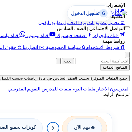
الإشعارات
🔔
إدارة الإشعارات
G
تسجيل الدخول
التطبيقات
🤖
تحميل تطبيق أندرويد

تحميل تطبيق آيفون
التواصل الاجتماعي | الصف السادس
قناة تيليجرام
صفحة فيسبوك
قناة يوتيوب
قناة واتس
روابط مهمة
📄
شروط الاستخدام
🔒
سياسة الخصوصية
✉️
اتصل بنا
⚖️
حقوق الم
بحث
المناهج العمانية
جميع الملفات المتوفرة بحسب الصف السادس في مادة رياضيات بحسب الفصل الأول في 
المدرسون
الأخبار
ملفات اليوم
ملفات للمدرس
التقويم المدرسي
تم نسخ الرابط
كويزات لجميع الص
🔥
مهم الآن