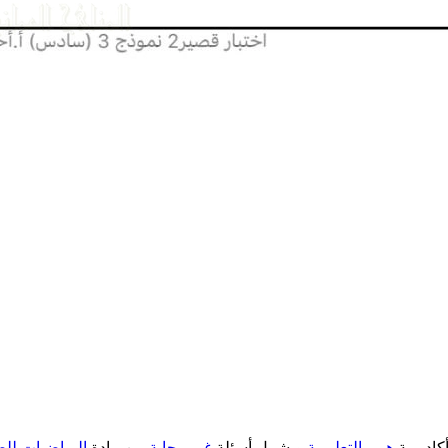
همم
التعليمية
ويشمل أسئلة
غير
مجابة
من مادة
الرياضيات
لل