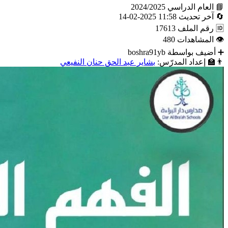
📘
العام الدراسي
2024/2025
🔄
آخر تحديث
11:58 2025-02-14
🆔
رقم الملف
17613
👁
المشاهدات
480
➕
أضيف بواسطة
boshra91yb
👨‍🏫
إعداد المدرّس:
بشاير عبد الحق حنان النفيعي