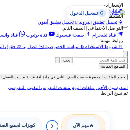
الإشعارات
🔔
إدارة الإشعارات
G
تسجيل الدخول
التطبيقات
🤖
تحميل تطبيق أندرويد

تحميل تطبيق آيفون
التواصل الاجتماعي | الصف الثاني
قناة تيليجرام
صفحة فيسبوك
قناة يوتيوب
قناة واتس
روابط مهمة
📄
شروط الاستخدام
🔒
سياسة الخصوصية
✉️
اتصل بنا
⚖️
حقوق الم
بحث
المناهج العمانية
جميع الملفات المتوفرة بحسب الصف الثاني في مادة لغة عربية بحسب الفصل الثاني في
المدرسون
الأخبار
ملفات اليوم
ملفات للمدرس
التقويم المدرسي
تم نسخ الرابط
كويزات لجميع الص
🔥
مهم الآن