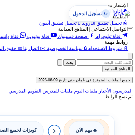
الإشعارات
🔔
إدارة الإشعارات
G
تسجيل الدخول
التطبيقات
🤖
تحميل تطبيق أندرويد

تحميل تطبيق آيفون
التواصل الاجتماعي | المناهج العمانية
قناة تيليجرام
صفحة فيسبوك
قناة يوتيوب
قناة واتس
روابط مهمة
📄
شروط الاستخدام
🔒
سياسة الخصوصية
✉️
اتصل بنا
⚖️
حقوق الم
بحث
المناهج العمانية
جميع الملفات المتوفرة في عُمان حتى تاريخ 09-08-2026
المدرسون
الأخبار
ملفات اليوم
ملفات للمدرس
التقويم المدرسي
تم نسخ الرابط
كويزات لجميع الص
🔥
مهم الآن