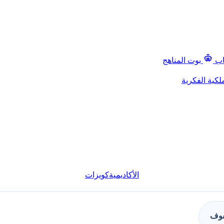
اب
بوت المناهج
لكية الفكرية
الأكاديمية
كويزات
فوف