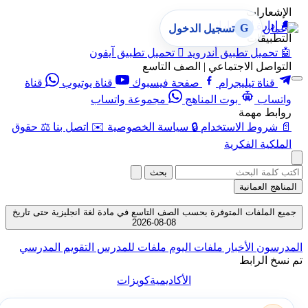
الإشعارات
🔔
إدارة الإشعارات
G
تسجيل الدخول
التطبيقات
🤖
تحميل تطبيق أندرويد

تحميل تطبيق آيفون
التواصل الاجتماعي | الصف التاسع
قناة تيليجرام
صفحة فيسبوك
قناة يوتيوب
قناة
واتساب
بوت المناهج
مجموعة واتساب
روابط مهمة
📄
شروط الاستخدام
🔒
سياسة الخصوصية
✉️
اتصل بنا
⚖️
حقوق
الملكية الفكرية
بحث
المناهج العمانية
جميع الملفات المتوفرة بحسب الصف التاسع في مادة لغة انجليزية حتى تاريخ
08-08-2026
المدرسون
الأخبار
ملفات اليوم
ملفات للمدرس
التقويم المدرسي
تم نسخ الرابط
الأكاديمية
كويزات