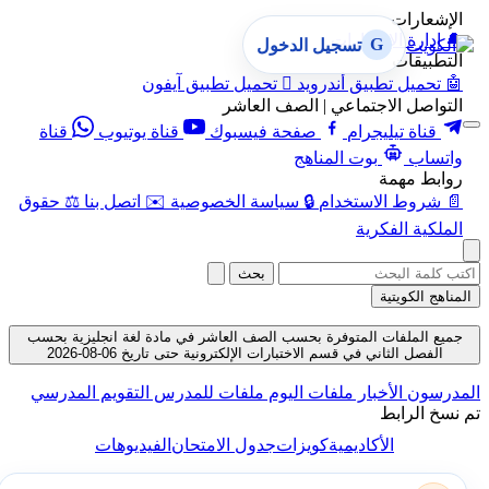
الإشعارات
🔔
إدارة الإشعارات
G
تسجيل الدخول
التطبيقات
🤖
تحميل تطبيق أندرويد

تحميل تطبيق آيفون
التواصل الاجتماعي | الصف العاشر
قناة تيليجرام
صفحة فيسبوك
قناة يوتيوب
قناة
واتساب
بوت المناهج
روابط مهمة
📄
شروط الاستخدام
🔒
سياسة الخصوصية
✉️
اتصل بنا
⚖️
حقوق
الملكية الفكرية
بحث
المناهج الكويتية
جميع الملفات المتوفرة بحسب الصف العاشر في مادة لغة انجليزية بحسب
الفصل الثاني في قسم الاختبارات الإلكترونية حتى تاريخ 06-08-2026
المدرسون
الأخبار
ملفات اليوم
ملفات للمدرس
التقويم المدرسي
تم نسخ الرابط
الأكاديمية
كويزات
جدول الامتحان
الفيديوهات