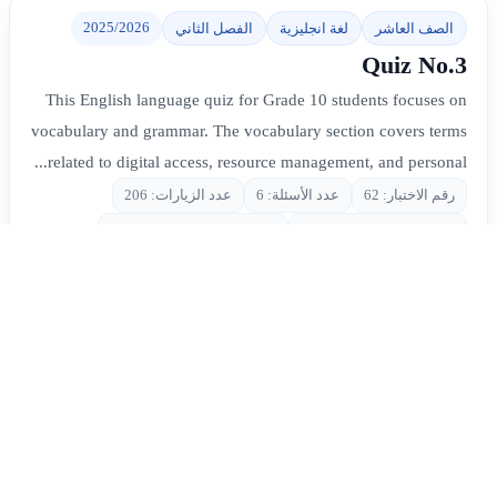
2025/2026
الصف العاشر
لغة انجليزية
الفصل الثاني
Quiz No.3
This English language quiz for Grade 10 students focuses on
vocabulary and grammar. The vocabulary section covers terms
related to digital access, resource management, and personal...
رقم الاختبار: 62
عدد الأسئلة: 6
عدد الزيارات: 206
تاريخ الإضافة: 2026-04-13
المعلم: Mrs. Madleen Nabil
الدخول إلى الاختبار
2026/2025
الصف العاشر
لغة انجليزية
الفصل الثاني
Quiz No.4
A Grade 10 English assessment focusing on essential
vocabulary and core grammar structures. The quiz tests