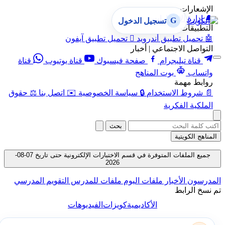
الإشعارات
🔔
إدارة الإشعارات
G
تسجيل الدخول
التطبيقات
🤖
تحميل تطبيق أندرويد

تحميل تطبيق آيفون
التواصل الاجتماعي | أخبار
قناة تيليجرام
صفحة فيسبوك
قناة يوتيوب
قناة
واتساب
بوت المناهج
روابط مهمة
📄
شروط الاستخدام
🔒
سياسة الخصوصية
✉️
اتصل بنا
⚖️
حقوق
الملكية الفكرية
بحث
المناهج الكويتية
جميع الملفات المتوفرة في قسم الاختبارات الإلكترونية حتى تاريخ 07-08-
2026
المدرسون
الأخبار
ملفات اليوم
ملفات للمدرس
التقويم المدرسي
تم نسخ الرابط
الأكاديمية
كويزات
الفيديوهات