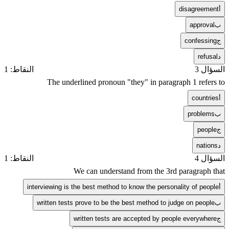
أ
disagreement
ب
approval
ج
confessing
د
refusal
السؤال 3
النقاط: 1
The underlined pronoun "they" in paragraph 1 refers to
أ
countries
ب
problems
ج
people
د
nations
السؤال 4
النقاط: 1
We can understand from the 3rd paragraph that
أ
interviewing is the best method to know the personality of people
ب
written tests prove to be the best method to judge on people
ج
written tests are accepted by people everywhere