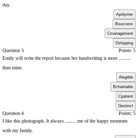
day.
A
polymer
B
success
C
management
D
shipping
Question 3
Points: 5
Emily will write the report because her handwriting is more .........
than mine.
A
legible
B
charitable
C
patient
D
extinct
Question 4
Points: 5
I like this photograph. It always ......... me of the happy moments
with my family.