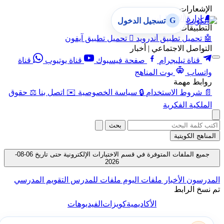
الإشعارات
🔔
إدارة الإشعارات
G
تسجيل الدخول
التطبيقات
🤖
تحميل تطبيق أندرويد

تحميل تطبيق آيفون
التواصل الاجتماعي | أخبار
قناة تيليجرام
صفحة فيسبوك
قناة يوتيوب
قناة
واتساب
بوت المناهج
روابط مهمة
📄
شروط الاستخدام
🔒
سياسة الخصوصية
✉️
اتصل بنا
⚖️
حقوق
الملكية الفكرية
بحث
المناهج الكويتية
جميع الملفات المتوفرة في قسم الاختبارات الإلكترونية حتى تاريخ 06-08-
2026
المدرسون
الأخبار
ملفات اليوم
ملفات للمدرس
التقويم المدرسي
تم نسخ الرابط
الأكاديمية
كويزات
الفيديوهات