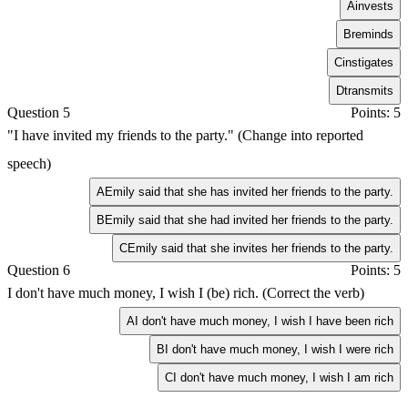
A
invests
B
reminds
C
instigates
D
transmits
Question 5
Points: 5
"I have invited my friends to the party." (Change into reported
speech)
A
Emily said that she has invited her friends to the party.
B
Emily said that she had invited her friends to the party.
C
Emily said that she invites her friends to the party.
Question 6
Points: 5
I don't have much money, I wish I (be) rich. (Correct the verb)
A
I don't have much money, I wish I have been rich
B
I don't have much money, I wish I were rich
C
I don't have much money, I wish I am rich