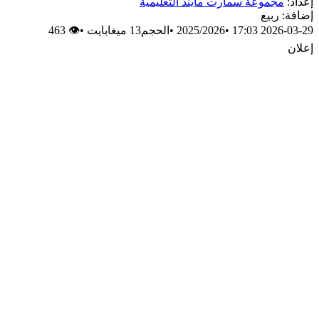
إعداد:
مجموعة سمارت مايند التعليمية
إضافة: ربيع
2026-03-29 17:03
•
2025/2026
•
الحجم13 ميغابايت
•
👁 463
إعلان