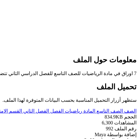
معلومات حول الملف
7 اوراق في مادة الرياضيات للصف التاسع للفصل الدراسي الثاني تتضمن نموذج اختبار تابع للادارة العامة لمنطقة حولي التعليمية
تحميل الملف
ستظهر أزرار التحميل المناسبة بحسب البيانات المتوفرة لهذا الملف.
الصف
الصف التاسع
المادة
رياضيات
الفصل
الفصل الثاني
القسم
الام
الحجم
834.9KB
المشاهدات
6,300
رقم الملف
992
إضافة بواسطة
Maya