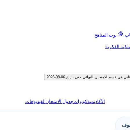
اب
بوت المناهج
لكية الفكرية
م الامتحان النهائي حتى تاريخ 06-08-2026
الأكاديمية
كويزات
جدول الامتحان
الفيديوهات
فوف