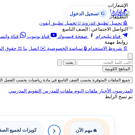
الإشعارات
🔔
إدارة الإشعارات
G
تسجيل الدخول
التطبيقات
🤖
تحميل تطبيق أندرويد

تحميل تطبيق آيفون
التواصل الاجتماعي | الصف التاسع
قناة تيليجرام
صفحة فيسبوك
قناة يوتيوب
قناة واتس
روابط مهمة
📄
شروط الاستخدام
🔒
سياسة الخصوصية
✉️
اتصل بنا
⚖️
حقوق الم
بحث
المناهج الكويتية
جميع الملفات المتوفرة بحسب الصف التاسع في مادة رياضيات بحسب الفصل الثاني في قس
المدرسون
الأخبار
ملفات اليوم
ملفات للمدرس
التقويم المدرسي
تم نسخ الرابط
كويزات لجميع الص
🔥
مهم الآن