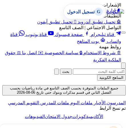
الإشعارات
🔔
إدارة الإشعارات
G
تسجيل الدخول
التطبيقات
🤖
تحميل تطبيق أندرويد

تحميل تطبيق آيفون
التواصل الاجتماعي | الصف التاسع
قناة تيليجرام
صفحة فيسبوك
قناة يوتيوب
قناة
واتساب
بوت المناهج
روابط مهمة
📄
شروط الاستخدام
🔒
سياسة الخصوصية
✉️
اتصل بنا
⚖️
حقوق
الملكية الفكرية
بحث
المناهج الكويتية
جميع الملفات المتوفرة بحسب الصف التاسع في مادة رياضيات بحسب
الفصل الثاني في قسم مذكرات وبنوك حتى تاريخ 06-08-2026
المدرسون
الأخبار
ملفات اليوم
ملفات للمدرس
التقويم المدرسي
تم نسخ الرابط
الأكاديمية
كويزات
جدول الامتحان
الفيديوهات