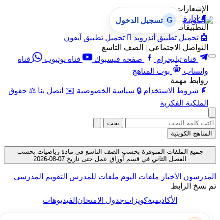
الإشعارات
🔔
إدارة الإشعارات
G
تسجيل الدخول
التطبيقات
🤖
تحميل تطبيق أندرويد

تحميل تطبيق آيفون
التواصل الاجتماعي | الصف التاسع
قناة تيليجرام
صفحة فيسبوك
قناة يوتيوب
قناة
واتساب
بوت المناهج
روابط مهمة
📄
شروط الاستخدام
🔒
سياسة الخصوصية
✉️
اتصل بنا
⚖️
حقوق
الملكية الفكرية
بحث
المناهج الكويتية
جميع الملفات المتوفرة بحسب الصف التاسع في مادة رياضيات بحسب
الفصل الثاني في قسم أوراق عمل حتى تاريخ 07-08-2026
المدرسون
الأخبار
ملفات اليوم
ملفات للمدرس
التقويم المدرسي
تم نسخ الرابط
الأكاديمية
كويزات
جدول الامتحان
الفيديوهات