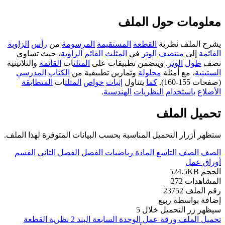
معلومات حول الملف
يشرح الملف نظرية
القطعة
المستقيمة
المرسومة
من
رأس
الزاوية
القائمة
إلى
منتصف
الوتر
في
المثلث
القائم
الزاوية
، حيث تساوي
نصف
طول
الوتر
. ويتضمن تطبيقات على
المثلث
ات
القائمة
والثلاثينية
الستينية
، مع أمثلة
محلولة
وتمارين تطبيقية من
الكتاب
المدرسي
(صفحات 155-160).
كما
يتناول
إثبات
خواص
المثلث
ات
المتطابقة
الأضلاع
باستخدام
النظريات
الهندسية
.
تحميل الملف
ستظهر أزرار التحميل المناسبة بحسب البيانات المتوفرة لهذا الملف.
الصف
الصف التاسع
المادة
رياضيات
الفصل
الفصل الثاني
القسم
أوراق عمل
الحجم
524.5KB
المشاهدات
272
رقم الملف
23752
إضافة بواسطة
ربيع
سيظهر زر التحميل خلال
5
تحميل الملف
ورقة عمل الوحدة السابعة البند 2 نظرية القطعة