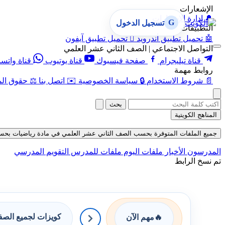
الإشعارات
🔔
إدارة الإشعارات
G
تسجيل الدخول
التطبيقات
🤖
تحميل تطبيق أندرويد

تحميل تطبيق آيفون
التواصل الاجتماعي | الصف الثاني عشر العلمي
قناة تيليجرام
صفحة فيسبوك
قناة يوتيوب
قناة واتس
روابط مهمة
📄
شروط الاستخدام
🔒
سياسة الخصوصية
✉️
اتصل بنا
⚖️
حقوق الم
بحث
المناهج الكويتية
جميع الملفات المتوفرة بحسب الصف الثاني عشر العلمي في مادة رياضيات بحسب الفص
المدرسون
الأخبار
ملفات اليوم
ملفات للمدرس
التقويم المدرسي
تم نسخ الرابط
كويزات لجميع الص
🔥
مهم الآن