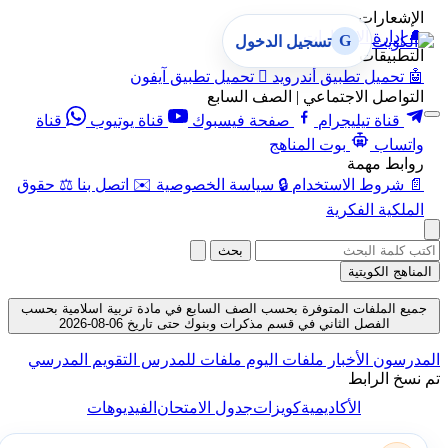
الإشعارات
🔔
إدارة الإشعارات
G
تسجيل الدخول
التطبيقات
🤖
تحميل تطبيق أندرويد

تحميل تطبيق آيفون
التواصل الاجتماعي | الصف السابع
قناة تيليجرام
صفحة فيسبوك
قناة يوتيوب
قناة
واتساب
بوت المناهج
روابط مهمة
📄
شروط الاستخدام
🔒
سياسة الخصوصية
✉️
اتصل بنا
⚖️
حقوق
الملكية الفكرية
بحث
المناهج الكويتية
جميع الملفات المتوفرة بحسب الصف السابع في مادة تربية اسلامية بحسب
الفصل الثاني في قسم مذكرات وبنوك حتى تاريخ 06-08-2026
لمدرسون
الأخبار
ملفات اليوم
ملفات للمدرس
التقويم المدرسي
م نسخ الرابط
الأكاديمية
كويزات
جدول الامتحان
الفيديوهات