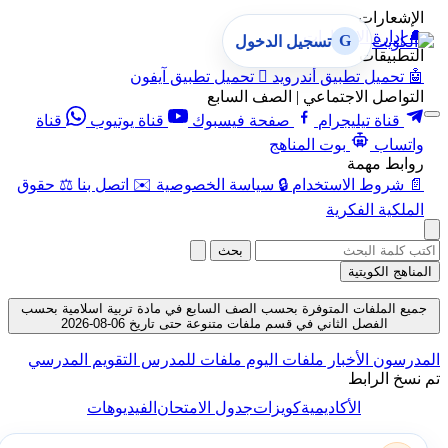
الإشعارات
🔔
إدارة الإشعارات
G
تسجيل الدخول
التطبيقات
🤖
تحميل تطبيق أندرويد

تحميل تطبيق آيفون
التواصل الاجتماعي | الصف السابع
قناة تيليجرام
صفحة فيسبوك
قناة يوتيوب
قناة
واتساب
بوت المناهج
روابط مهمة
📄
شروط الاستخدام
🔒
سياسة الخصوصية
✉️
اتصل بنا
⚖️
حقوق
الملكية الفكرية
بحث
المناهج الكويتية
جميع الملفات المتوفرة بحسب الصف السابع في مادة تربية اسلامية بحسب
الفصل الثاني في قسم ملفات متنوعة حتى تاريخ 06-08-2026
المدرسون
الأخبار
ملفات اليوم
ملفات للمدرس
التقويم المدرسي
تم نسخ الرابط
الأكاديمية
كويزات
جدول الامتحان
الفيديوهات