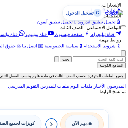
الإشعارات
🔔
إدارة الإشعارات
G
تسجيل الدخول
التطبيقات
🤖
تحميل تطبيق أندرويد

تحميل تطبيق آيفون
التواصل الاجتماعي | الصف الثالث
قناة تيليجرام
صفحة فيسبوك
قناة يوتيوب
قناة واتس
روابط مهمة
📄
شروط الاستخدام
🔒
سياسة الخصوصية
✉️
اتصل بنا
⚖️
حقوق الم
بحث
المناهج الكويتية
جميع الملفات المتوفرة بحسب الصف الثالث في مادة علوم بحسب الفصل الثاني في قسم
المدرسون
الأخبار
ملفات اليوم
ملفات للمدرس
التقويم المدرسي
تم نسخ الرابط
كويزات لجميع الص
🔥
مهم الآن