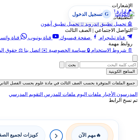
الإشعارات
🔔
إدارة الإشعارات
G
تسجيل الدخول
التطبيقات
🤖
تحميل تطبيق أندرويد

تحميل تطبيق آيفون
التواصل الاجتماعي | الصف الثالث
قناة تيليجرام
صفحة فيسبوك
قناة يوتيوب
قناة واتس
روابط مهمة
📄
شروط الاستخدام
🔒
سياسة الخصوصية
✉️
اتصل بنا
⚖️
حقوق الم
بحث
المناهج الكويتية
جميع الملفات المتوفرة بحسب الصف الثالث في مادة علوم بحسب الفصل الثاني في قسم
المدرسون
الأخبار
ملفات اليوم
ملفات للمدرس
التقويم المدرسي
تم نسخ الرابط
كويزات لجميع الص
🔥
مهم الآن